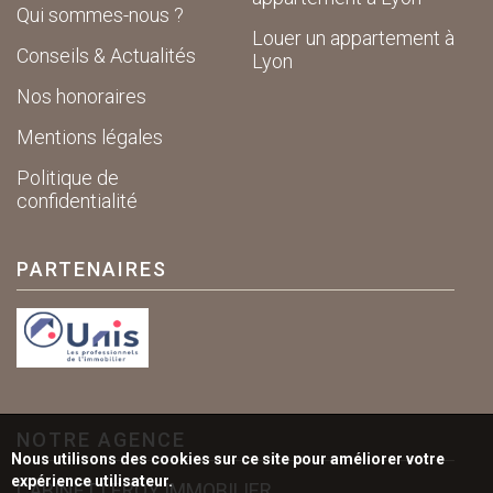
Qui sommes-nous ?
Louer un appartement à
Conseils & Actualités
Lyon
Nos honoraires
Mentions légales
Politique de
confidentialité
PARTENAIRES
NOTRE AGENCE
Nous utilisons des cookies sur ce site pour améliorer votre
expérience utilisateur.
CABINET LEROY IMMOBILIER