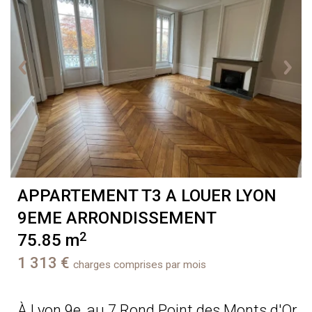
APPARTEMENT T3 A LOUER
LYON
9EME ARRONDISSEMENT
2
75.85 m
1 313 €
charges comprises par mois
À Lyon 9e, au 7 Rond Point des Monts d'Or,