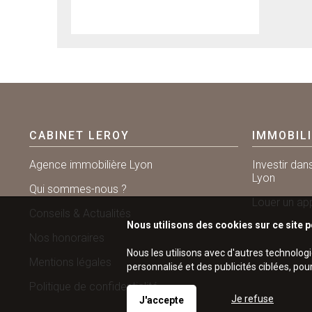
CABINET LEROY
IMMOBIL
Agence immobilière Lyon
Investir dan
Lyon
Qui sommes-nous ?
Louer un ap
Conseils & Actualités
Nous utilisons des cookies sur ce site p
Nos honoraires
Nous les utilisons avec d'autres technolog
Mentions légales
personnalisé et des publicités ciblées, pou
Politique de confidentialité
Je refuse
J'accepte