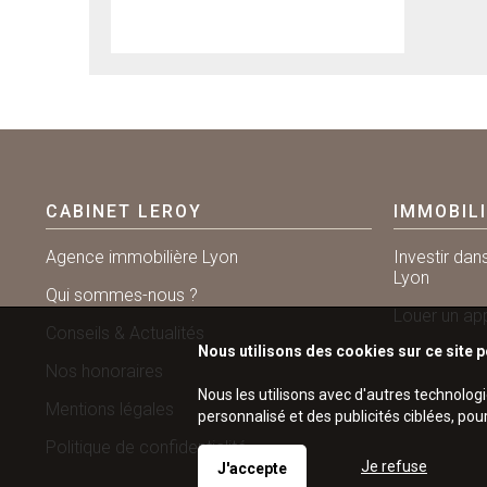
CABINET LEROY
IMMOBIL
Agence immobilière Lyon
Investir dan
Lyon
Qui sommes-nous ?
Louer un ap
Conseils & Actualités
Nous utilisons des cookies sur ce site p
Nos honoraires
Nous les utilisons avec d'autres technolog
Mentions légales
personnalisé et des publicités ciblées, pou
Politique de confidentialité
Je refuse
J'accepte