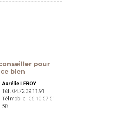
conseiller pour
r ce bien
Aurélie LEROY
Tél :
04.72.29.11.91
Tél mobile :
06 10 57 51
58