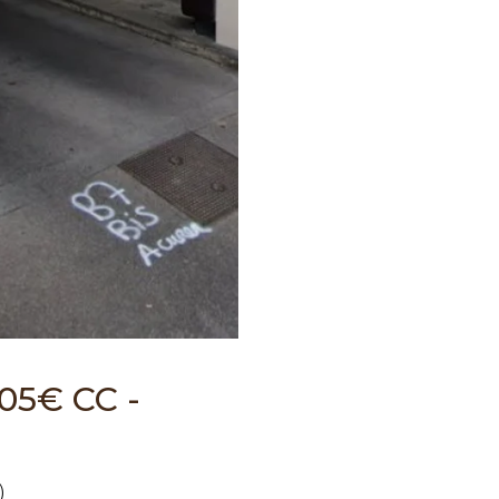
105€ CC -
)