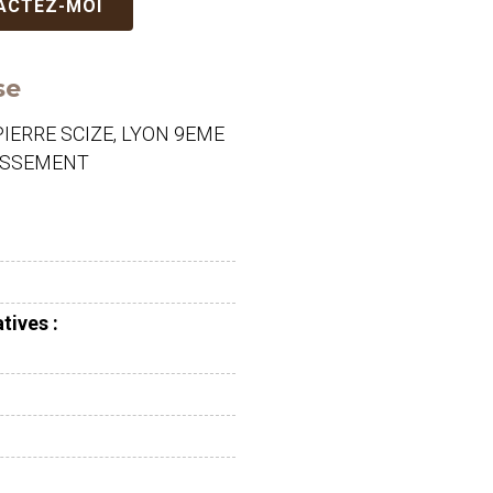
TACTEZ-MOI
se
PIERRE SCIZE, LYON 9EME
ISSEMENT
tives :