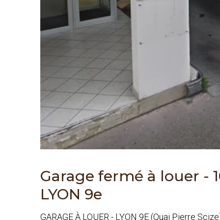
Garage fermé à louer - 
LYON 9e
GARAGE À LOUER - LYON 9E (Quai Pierre Scize