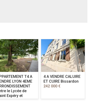
PPARTEMENT T4 A
4 A VENDRE
CALUIRE
appartem
ENDRE
LYON 4EME
ET CUIRE Bissardon
VENDRE
RRONDISSEMENT
242 000 €
LYON cent
ntre le Lycée de
pied de la
aint Expéry et
son églis
'hopital de la Croix
430 000 €
ousse