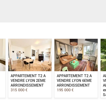
APPARTEMENT T2 A
APPARTEMENT T2 A
A
VENDRE
LYON 2EME
VENDRE
LYON 6EME
V
ARRONDISSEMENT
ARRONDISSEMENT
A
315 000 €
195 000 €
e
S
l
R