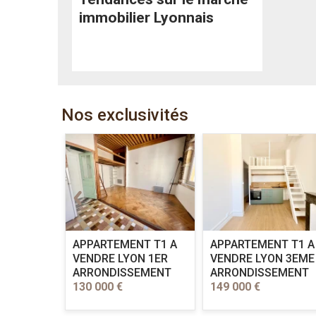
immobilier Lyonnais
Nos exclusivités
 A
APPARTEMENT T1 A
APPARTEMENT T1 A
 FOY LES
VENDRE
LYON 1ER
VENDRE
LYON 3EME
ville au
ARRONDISSEMENT
ARRONDISSEMENT
ace et de
130 000 €
149 000 €