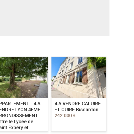
PPARTEMENT T4 A
4 A VENDRE
CALUIRE
appartem
ENDRE
LYON 4EME
ET CUIRE Bissardon
VENDRE
RRONDISSEMENT
242 000 €
LYON cent
ntre le Lycée de
pied de la
aint Expéry et
son églis
'hopital de la Croix
430 000 €