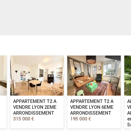
APPARTEMENT T2 A
APPARTEMENT T2 A
A
VENDRE
LYON 2EME
VENDRE
LYON 6EME
V
ARRONDISSEMENT
ARRONDISSEMENT
A
315 000 €
195 000 €
e
S
l