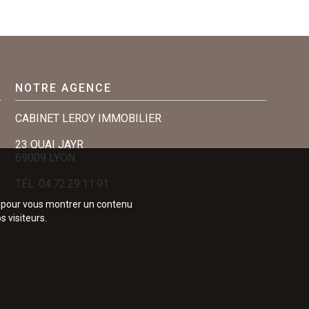
ousse
67 000 €
NOTRE AGENCE
CABINET LEROY IMMOBILIER
23 QUAI JAYR
69009 LYON
TÉL.
04.72.29.11.91
e, pour vous montrer un contenu
s visiteurs.