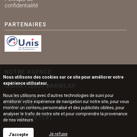
confidentialité
PARTENAIRES
NOTRE AGENCE
Nous utilisons des cookies sur ce site pour améliorer votre
expérience utilisateur.
CABINET LEROY IMMOBILIER
Nous les utilisons avec d'autres technologies de suivi pour
23 QUAI JAYR
améliorer votre expérience de navigation sur notre site, pour vous
69009 LYON
montrer un contenu personnalisé et des publicités ciblées, pour
analyser le trafic de notre site et pour comprendre la provenance
TÉL.
04.72.29.11.91
de nos visiteurs.
Je refuse
J'accepte