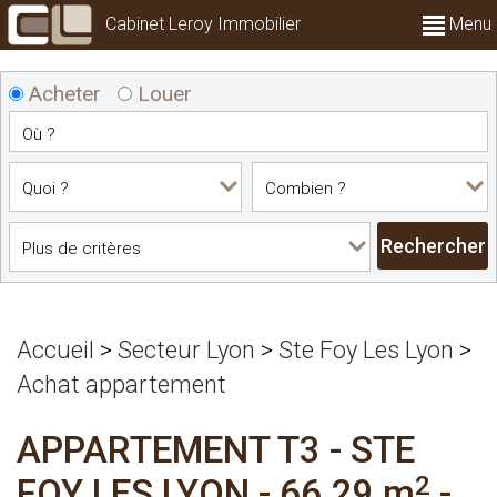
Cabinet Leroy Immobilier
Menu
Acheter
Louer
Accueil
>
Secteur Lyon
>
Ste Foy Les Lyon
>
Achat appartement
APPARTEMENT T3
-
STE
2
FOY LES LYON
-
66.29 m
-