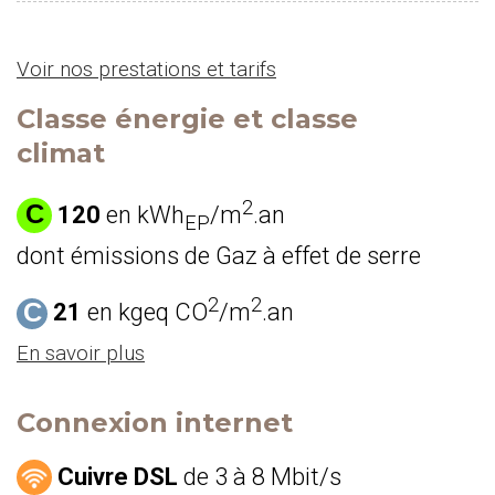
Voir nos prestations et tarifs
Classe énergie et classe
climat
2
C
120
en kWh
/m
.an
EP
dont émissions de Gaz à effet de serre
2
2
C
21
en kgeq CO
/m
.an
En savoir plus
Connexion internet
Cuivre DSL
de 3 à 8 Mbit/s