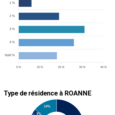
1 %
2 %
3 %
4 %
NaN %
0 %
10 %
20 %
30 %
40 %
Type de résidence à ROANNE
14%
3%