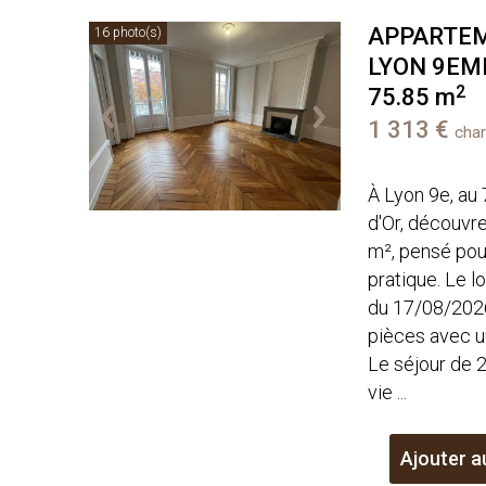
APPARTEM
16 photo(s)
LYON 9EM
2
75.85 m
1 313 €
cha
À Lyon 9e, au
d'Or, découvr
m², pensé pour
pratique. Le l
du 17/08/202
pièces avec u
Le séjour de 
vie ...
Ajouter a