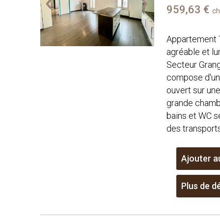
959,63 €
ch
Appartement 
agréable et l
Secteur Grang
compose d'un 
ouvert sur un
grande chambr
bains et WC s
des transports 
Ajouter a
Plus de dé