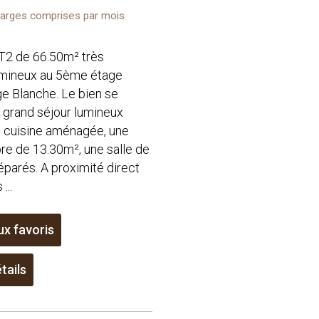
arges comprises par mois
T2 de 66.50m² très
umineux au 5ème étage
e Blanche. Le bien se
grand séjour lumineux
e cuisine aménagée, une
e de 13.30m², une salle de
éparés. A proximité direct
...
ux favoris
tails