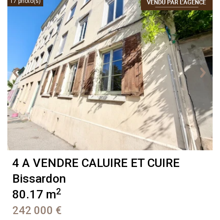
17 photo(s)
4 A VENDRE
CALUIRE ET CUIRE
Bissardon
2
80.17 m
242 000 €