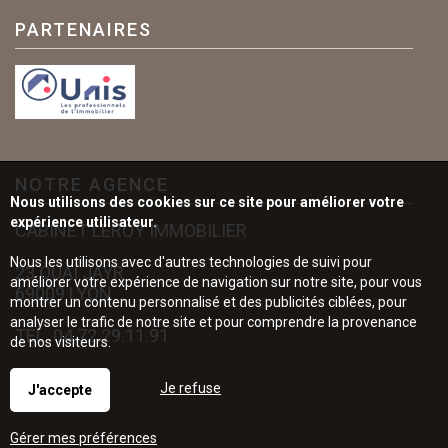
PARTENAIRES
NOTRE AGENCE
Nous utilisons des cookies sur ce site pour améliorer votre
expérience utilisateur.
CABINET LEROY IMMOBILIER
Nous les utilisons avec d'autres technologies de suivi pour
23 QUAI JAYR
améliorer votre expérience de navigation sur notre site, pour vous
69009 LYON
montrer un contenu personnalisé et des publicités ciblées, pour
analyser le trafic de notre site et pour comprendre la provenance
TÉL.
04.72.29.11.91
de nos visiteurs.
Je refuse
J'accepte
Gérer mes préférences