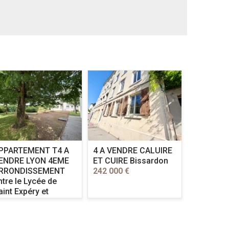
appartem
VENDRE
LYON cent
pied de la
son églis
430 000 €
PPARTEMENT T4 A
4 A VENDRE
CALUIRE
ENDRE
LYON 4EME
ET CUIRE Bissardon
RRONDISSEMENT
242 000 €
ntre le Lycée de
aint Expéry et
'hopital de la Croix
ousse
67 000 €