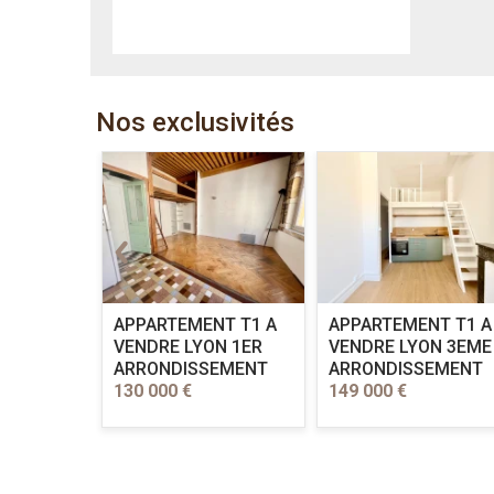
Nos exclusivités
 A
 FOY LES
ville au
ace et de
APPARTEMENT T1 A
APPARTEMENT T1 A
VENDRE
LYON 1ER
VENDRE
LYON 3EME
ARRONDISSEMENT
ARRONDISSEMENT
130 000 €
149 000 €