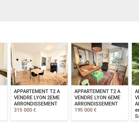
APPARTEMENT T2 A
APPARTEMENT T2 A
A
VENDRE
LYON 2EME
VENDRE
LYON 6EME
V
ARRONDISSEMENT
ARRONDISSEMENT
A
315 000 €
195 000 €
e
S
l
R
2