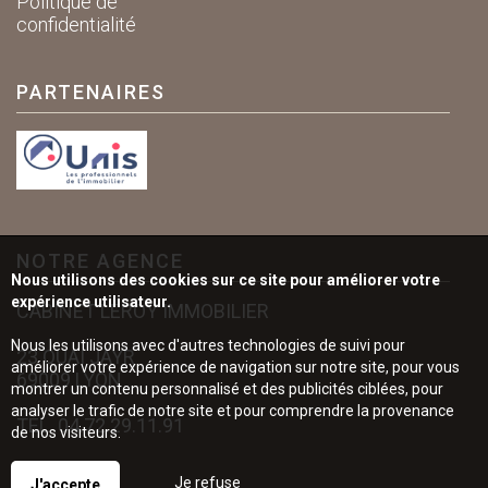
Politique de
confidentialité
PARTENAIRES
NOTRE AGENCE
Nous utilisons des cookies sur ce site pour améliorer votre
expérience utilisateur.
CABINET LEROY IMMOBILIER
Nous les utilisons avec d'autres technologies de suivi pour
23 QUAI JAYR
améliorer votre expérience de navigation sur notre site, pour vous
69009 LYON
montrer un contenu personnalisé et des publicités ciblées, pour
analyser le trafic de notre site et pour comprendre la provenance
TÉL.
04.72.29.11.91
de nos visiteurs.
Je refuse
J'accepte