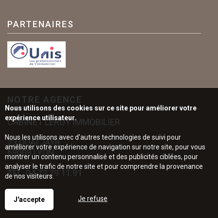
PARTENAIRES
NOTRE AGENCE
Nous utilisons des cookies sur ce site pour améliorer votre
expérience utilisateur.
CABINET LEROY IMMOBILIER
Nous les utilisons avec d'autres technologies de suivi pour
23 QUAI JAYR
améliorer votre expérience de navigation sur notre site, pour vous
69009 LYON
montrer un contenu personnalisé et des publicités ciblées, pour
analyser le trafic de notre site et pour comprendre la provenance
TÉL.
04.72.29.11.91
de nos visiteurs.
Je refuse
J'accepte