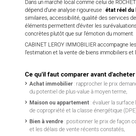
Dans un marché local comme celui de ROCHETAI
dépend d'une analyse rigoureuse :
état réel du
similaires, accessibilité, qualité des services
éléments permettent d'éviter les surévaluation
concrètes plutôt que sur l'émotion du moment.
CABINET LEROY IMMOBILIER accompagne les 
l'estimation et la vente de biens immobiliers et l
Ce qu'il faut comparer avant d'ache
Achat immobilier
: rapprocher le prix deman
du potentiel de plus-value à moyen terme,
Maison ou appartement
: évaluer la surface
de copropriété et la classe énergétique (DPE)
Bien à vendre
: positionner le prix de façon 
et les délais de vente récents constatés,