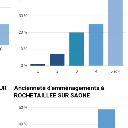
30 %
20 %
006
10 %
0 %
1
2
3
4
5 et +
SUR
Ancienneté d'emménagements à
ROCHETAILLEE SUR SAONE
50 %
40 %